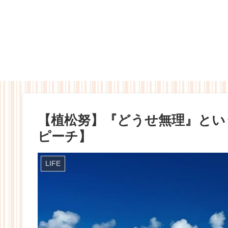
【植松努】『どうせ無理』とい
ピーチ】
LIFE